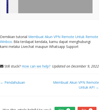
Demikian tutorial
Membuat Akun VPN Remote Untuk Remote
Winbox
. Bila terdapat kendala, kamu dapat menghubungi
kami melalui Livechat maupun Whatsapp Support
Still stuck?
How can we help?
Updated on December 9, 2022
Doc
← Pendahuluan
Membuat Akun VPN Remote
Untuk API →
navigation
Was this article helpful to you?
Yes
No